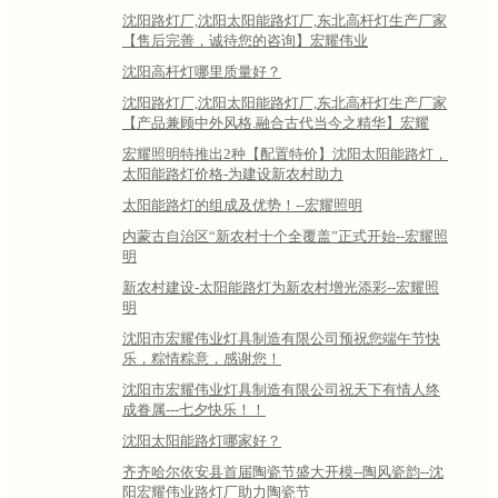
沈阳路灯厂,沈阳太阳能路灯厂,东北高杆灯生产厂家
【售后完善，诚待您的咨询】宏耀伟业
沈阳高杆灯哪里质量好？
沈阳路灯厂,沈阳太阳能路灯厂,东北高杆灯生产厂家
【产品兼顾中外风格.融合古代当今之精华】宏耀
宏耀照明特推出2种【配置特价】沈阳太阳能路灯，
太阳能路灯价格-为建设新农村助力
太阳能路灯的组成及优势！--宏耀照明
内蒙古自治区“新农村十个全覆盖”正式开始--宏耀照
明
新农村建设-太阳能路灯为新农村增光添彩--宏耀照
明
沈阳市宏耀伟业灯具制造有限公司预祝您端午节快
乐，粽情粽意，感谢您！
沈阳市宏耀伟业灯具制造有限公司祝天下有情人终
成眷属---七夕快乐！！
沈阳太阳能路灯哪家好？
齐齐哈尔依安县首届陶瓷节盛大开模--陶风瓷韵--沈
阳宏耀伟业路灯厂助力陶瓷节