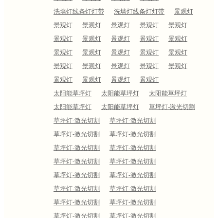
洗墙灯线条灯灯带
洗墙灯线条灯灯带
景观灯
景观灯
景观灯
景观灯
景观灯
景观灯
景观灯
景观灯
景观灯
景观灯
景观灯
景观灯
景观灯
景观灯
景观灯
景观灯
景观灯
景观灯
景观灯
景观灯
景观灯
景观灯
景观灯
景观灯
景观灯
太阳能草坪灯
太阳能草坪灯
太阳能草坪灯
太阳能草坪灯
太阳能草坪灯
草坪灯-激光切割
草坪灯-激光切割
草坪灯-激光切割
草坪灯-激光切割
草坪灯-激光切割
草坪灯-激光切割
草坪灯-激光切割
草坪灯-激光切割
草坪灯-激光切割
草坪灯-激光切割
草坪灯-激光切割
草坪灯-激光切割
草坪灯-激光切割
草坪灯-激光切割
草坪灯-激光切割
草坪灯-激光切割
草坪灯-激光切割