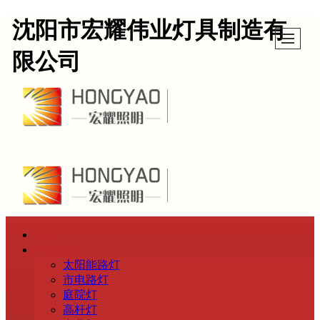
沈阳市宏耀伟业灯具制造有
限公司
首页
产品展示
太阳能路灯
市电路灯
庭院灯
高杆灯