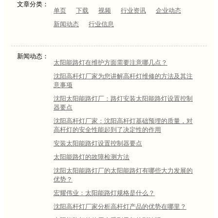
文章分类：
单页
下载
视频
行业资讯
企业动态
新闻动态
行业信息
新闻动态：
太阳能路灯在维护方面需要注意哪几点？
沈阳高杆灯厂家为您讲解高杆灯维修的方法及其注
意事项
沈阳太阳能路灯厂：路灯安装太阳能路灯设置控制
器要点
沈阳高杆灯厂家：沈阳高杆灯基础预埋的质量，对
高杆灯的安全性能起到了决定性的作用
安装太阳能路灯设置控制器要点
太阳能路灯的故障检测方法
沈阳太阳能路灯厂的太阳能路灯有哪些大力发展的
优势？
宏耀伟业：太阳能路灯规格是什么？
沈阳高杆灯厂家分析高杆灯产品的优势在哪里？