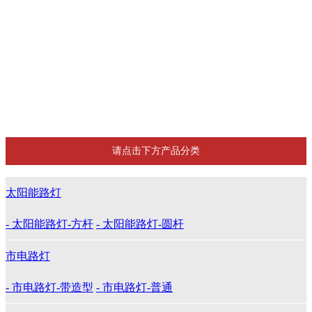
投光灯
灯头
柱头灯
智慧路灯
民族特色照明灯
LED路灯
灯具配件
请点击下方产品分类
太阳能路灯
- 太阳能路灯-方杆
- 太阳能路灯-圆杆
市电路灯
- 市电路灯-带造型
- 市电路灯-普通