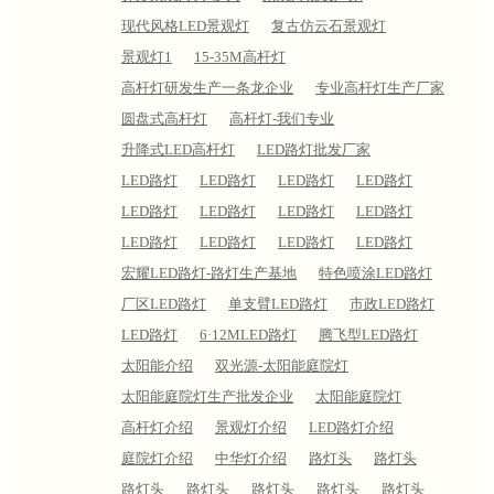
现代风格LED景观灯
复古仿云石景观灯
景观灯1
15-35M高杆灯
高杆灯研发生产一条龙企业
专业高杆灯生产厂家
圆盘式高杆灯
高杆灯-我们专业
升降式LED高杆灯
LED路灯批发厂家
LED路灯
LED路灯
LED路灯
LED路灯
LED路灯
LED路灯
LED路灯
LED路灯
LED路灯
LED路灯
LED路灯
LED路灯
宏耀LED路灯-路灯生产基地
特色喷涂LED路灯
厂区LED路灯
单支臂LED路灯
市政LED路灯
LED路灯
6·12MLED路灯
腾飞型LED路灯
太阳能介绍
双光源-太阳能庭院灯
太阳能庭院灯生产批发企业
太阳能庭院灯
高杆灯介绍
景观灯介绍
LED路灯介绍
庭院灯介绍
中华灯介绍
路灯头
路灯头
路灯头
路灯头
路灯头
路灯头
路灯头