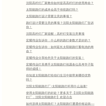
沈阳高杆灯厂家教你如何提高高杆灯的使用寿命？
太阳能路灯的成本会高于传统路灯吗？
太阳能路灯设计需要注意的事项？
路灯设计需要注意的事项？沈阳太阳能路灯厂告诉
你！
沈阳高杆灯厂家提醒：高杆灯安装注意事项
宏耀伟业告诉你：什么样的路灯参数才是好的？
宏耀伟业告诉你：如何延长太阳能路灯蓄电池的寿
命？
宏耀伟业分享给您关于太阳能路灯的安装！
宏耀伟业灯具携手太阳能路灯祝愿各位高考学子取
得好成绩！
你知道太阳能路灯给咱们生活中能带来哪些优势
吗？
沈阳太阳能路灯厂 |太阳能路灯杆用什么油漆?
使用太阳能路灯的好处？更多关于【沈阳太阳能路
灯厂，沈阳太阳能路灯】欢迎点击
如何选择太阳能路灯？太阳能路灯遭遇价格诟病----