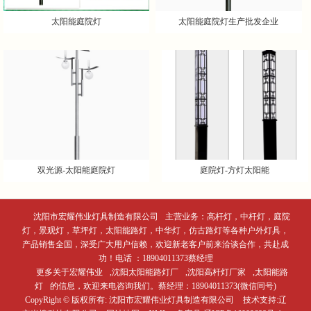
太阳能庭院灯
太阳能庭院灯生产批发企业
双光源-太阳能庭院灯
庭院灯-方灯太阳能
沈阳市宏耀伟业灯具制造有限公司
主营业务：高杆灯，中杆灯，庭院
灯，景观灯，草坪灯，太阳能路灯，中华灯，仿古路灯等各种户外灯具，
产品销售全国，深受广大用户信赖，欢迎新老客户前来洽谈合作，共赴成
功！电话 ：18904011373蔡经理
更多关于
宏耀伟业
,
沈阳太阳能路灯厂
,
沈阳高杆灯厂家
,
太阳能路
灯
的信息，欢迎来电咨询我们。
蔡经理：18904011373(微信同号)
CopyRight © 版权所有:
沈阳市宏耀伟业灯具制造有限公司
技术支持:
辽