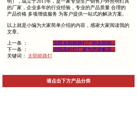
明），成立于2011年，是一家专业生产销售户外照明灯具
的厂家，企业多年的行业经验，专业的产品质量 合理的
产品价格 多项增值服务 为客户提供一站式的解决方案。
以上就是小编为大家简单介绍的内容，感谢大家阅读我的
文章。
上一条 ：
沈阳太阳能路灯厂的太阳能...
下一条 ：
沈阳高杆灯厂家为您讲解高...
关键词：
太阳能路灯
请点击下方产品分类
太阳能路灯
市电路灯
太阳能路灯-方杆
市电路灯-带造型