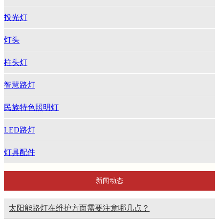
投光灯
灯头
柱头灯
智慧路灯
民族特色照明灯
LED路灯
灯具配件
新闻动态
太阳能路灯在维护方面需要注意哪几点？