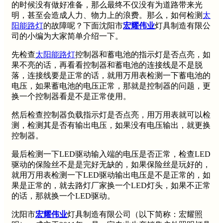
的时候没有做好准备，那么最终不仅没有为道路带来光
明，甚至会造成人力、物力上的浪费。那么，如何检测
太
阳能路灯
的故障呢？下面沈阳市
宏耀伟业
灯具制造有限公
司的小编为大家简单介绍一下。
先检查
太阳能路灯
控制器和蓄电池的指示灯是否点亮，如
果不亮的话，再看看控制器和蓄电池的连接线是不是脱
落，连接线要是正常的话，就用万用表检测一下蓄电池的
电压，如果蓄电池的电压正常，那就是控制器的问题，更
换一个控制器看是不是正常使用。
然后检查控制器负载指示灯是否点亮，用万用表就可以检
测，检测其是否有输出电压，如果没有电压输出，就更换
控制器。
最后检测一下LED驱动输入端的电压是否正常，检查LED
驱动的保险丝不是是完好无缺的，如果保险丝是玩好的，
就用万用表检测一下LED驱动输出电压是不是正常的，如
果是正常的，就去路灯厂家换一个LED灯头，如果不正常
的话，那就换一个LED驱动。
沈阳市
宏耀伟业
灯具制造有限公司（以下简称：宏耀照