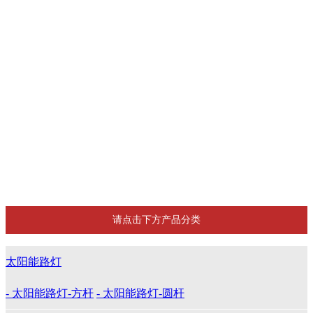
洗墙灯线条灯灯带
球场灯
壁灯
监控杆
灭蚊灯
照树灯
投光灯
灯头
柱头灯
智慧路灯
民族特色照明灯
LED路灯
灯具配件
请点击下方产品分类
太阳能路灯
- 太阳能路灯-方杆
- 太阳能路灯-圆杆