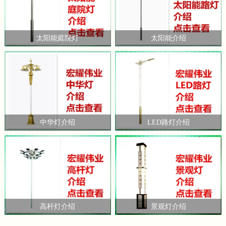
太阳能庭院灯
太阳能介绍
中华灯介绍
LED路灯介绍
高杆灯介绍
景观灯介绍