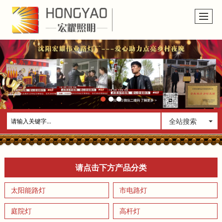
全站搜索
请点击下方产品分类
太阳能路灯
市电路灯
庭院灯
高杆灯