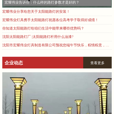
宏耀伟业告诉你：什么样的路灯参数才是好的？
宏耀伟业分享给您关于太阳能路灯的安装！
宏耀伟业灯具携手太阳能路灯祝愿各位高考学子取得好成绩！
你知道太阳能路灯给咱们生活中能带来哪些优势吗？
沈阳太阳能路灯厂 |太阳能路灯杆用什么油漆?
沈阳市宏耀伟业灯具制造有限公司预祝您端午节快乐，粽情粽意，感谢您！
企业动态
查看更多