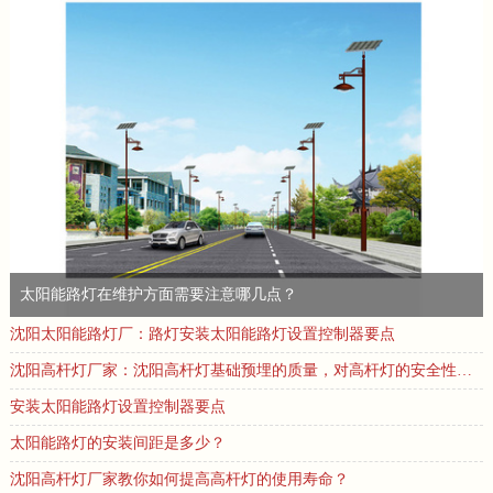
太阳能路灯在维护方面需要注意哪几点？
沈阳太阳能路灯厂：路灯安装太阳能路灯设置控制器要点
沈阳高杆灯厂家：沈阳高杆灯基础预埋的质量，对高杆灯的安全性能起到了决定性的作用
安装太阳能路灯设置控制器要点
太阳能路灯的安装间距是多少？
沈阳高杆灯厂家教你如何提高高杆灯的使用寿命？