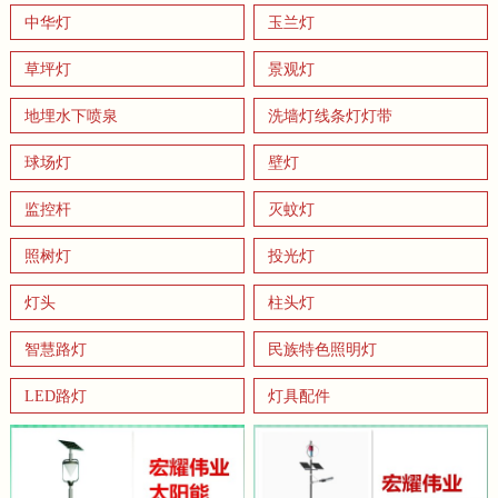
中华灯
玉兰灯
草坪灯
景观灯
地埋水下喷泉
洗墙灯线条灯灯带
球场灯
壁灯
监控杆
灭蚊灯
照树灯
投光灯
灯头
柱头灯
智慧路灯
民族特色照明灯
LED路灯
灯具配件