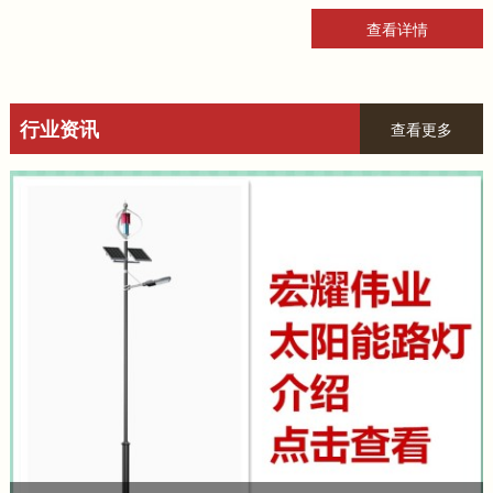
发电站、LED路灯、高杆灯、景观灯、中华灯、楼体亮化等
查看详情
产品。
竭诚欢迎广大客户来厂参观考察。宏耀照明- - 您身边的
照明顾问
行业资讯
查看更多