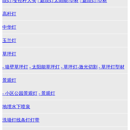
院灯-变径杆大头
- 庭院灯太阳能-型材
- 庭院灯-型材
高杆灯
中华灯
玉兰灯
草坪灯
- 墙壁草坪灯
- 太阳能草坪灯
- 草坪灯-激光切割
- 草坪灯型材
景观灯
- 小区公园景观灯
- 景观灯
地埋水下喷泉
洗墙灯线条灯灯带