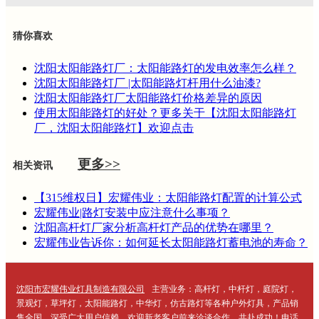
猜你喜欢
沈阳太阳能路灯厂：太阳能路灯的发电效率怎么样？
沈阳太阳能路灯厂 |太阳能路灯杆用什么油漆?
沈阳太阳能路灯厂太阳能路灯价格差异的原因
使用太阳能路灯的好处？更多关于【沈阳太阳能路灯
厂，沈阳太阳能路灯】欢迎点击
更多>>
相关资讯
【315维权日】宏耀伟业：太阳能路灯配置的计算公式
宏耀伟业|路灯安装中应注意什么事项？
沈阳高杆灯厂家分析高杆灯产品的优势在哪里？
宏耀伟业告诉你：如何延长太阳能路灯蓄电池的寿命？
沈阳市宏耀伟业灯具制造有限公司
主营业务：高杆灯，中杆灯，庭院灯，
景观灯，草坪灯，太阳能路灯，中华灯，仿古路灯等各种户外灯具，产品销
售全国，深受广大用户信赖，欢迎新老客户前来洽谈合作，共赴成功！电话