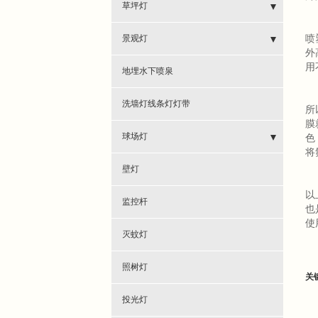
- 庭院灯-变径杆大头
草坪灯
- 庭院灯太阳能-型材
- 墙壁草坪灯
景观灯
喷
外
- 庭院灯-型材
用
- 太阳能草坪灯
- 小区公园景观灯
地埋水下喷泉
- 草坪灯-激光切割
- 景观灯
洗墙灯线条灯灯带
所
膜
- 草坪灯型材
球场灯
色
将
- 中杆灯球场灯
壁灯
以
- 球场灯
监控杆
也
使
灭蚊灯
照树灯
关
投光灯