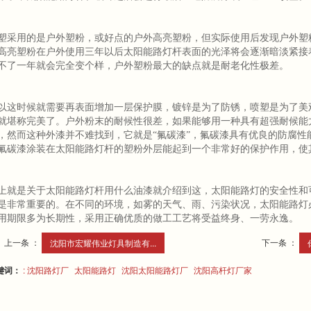
塑采用的是户外塑粉，或好点的户外高亮塑粉，但实际使用后发现户外塑粉
高亮塑粉在户外使用三年以后太阳能路灯杆表面的光泽将会逐渐暗淡紧接
不了一年就会完全变个样，户外塑粉最大的缺点就是耐老化性极差。
以这时候就需要再表面增加一层保护膜，镀锌是为了防锈，喷塑是为了美
就堪称完美了。户外粉末的耐候性很差，如果能够用一种具有超强耐候能
，然而这种外漆并不难找到，它就是“氟碳漆”，氟碳漆具有优良的防腐性
氟碳漆涂装在太阳能路灯杆的塑粉外层能起到一个非常好的保护作用，使
上就是关于太阳能路灯杆用什么油漆就介绍到这，太阳能路灯的安全性和
是非常重要的。在不同的环境，如雾的天气、雨、污染状况，太阳能路灯
用期限多为长期性，采用正确优质的做工工艺将受益终身、一劳永逸。
上一条 ：
下一条 ：
沈阳市宏耀伟业灯具制造有...
键词：
: 沈阳路灯厂
太阳能路灯
沈阳太阳能路灯厂
沈阳高杆灯厂家