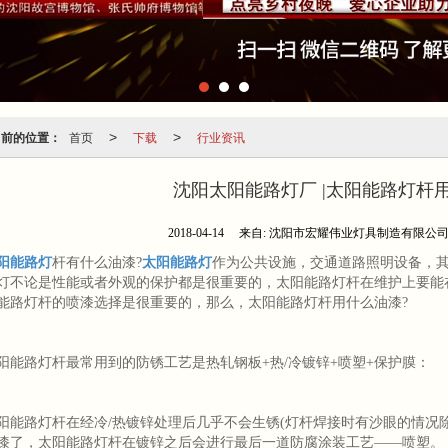
当前的位置：
首页
下载
行业资讯
>
>
沈阳太阳能路灯厂 |太阳能路灯杆
2018-04-14
来自:
沈阳市宏耀伟业灯具制造有限公
阳能路灯
杆有什么油漆?
太阳能路灯
作为公共设施，交通道路照明设备，
灯不论是性能或者外观的保护都是很重要的，太阳能路灯杆在维护上要能
能路灯杆的喷漆选择是很重要的，那么，太阳能路灯杆用什么油漆?
阳能路灯杆最常用到的防锈工艺是热轧钢板+热/冷镀锌+喷塑+保护膜：
阳能路灯杆在经冷/热镀锌处理后几乎不会生锈(灯杆焊接时有沙眼的情况
漆了，太阳能路灯杆在镀锌之后会进行最后一道防腐涂装工艺——喷塑。