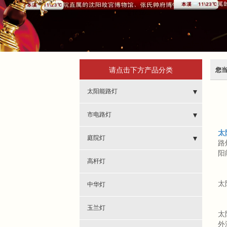
请点击下方产品分类
您
太阳能路灯
- 太阳能路灯-方杆
市电路灯
太
- 太阳能路灯-圆杆
- 市电路灯-带造型
庭院灯
路
阳
- 市电路灯-普通
- 庭院灯-激光切割
高杆灯
- 庭院灯-方灯太阳能
太
中华灯
- 庭院灯-方灯市电
玉兰灯
太
外