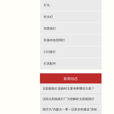
灯头
柱头灯
智慧路灯
民族特色照明灯
LED路灯
灯具配件
新闻动态
太阳能路灯选购时主要考察哪些方面？
沈阳太阳能路灯厂为您解析太阳能路灯
我司为“内蒙古一事一议新农村建设”添砖助力--宏耀照明