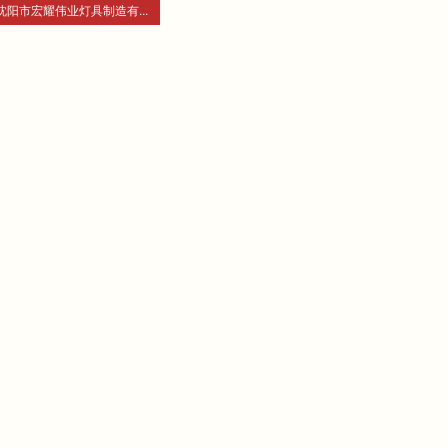
沈阳市宏耀伟业灯具制造有...