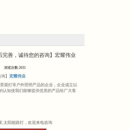
售后完善，诚待您的咨询】宏耀伟业
司
浏览次数:2031
咨询】
宏耀伟业
灯/景观灯等户外照明产品的企业，企业成立以
品的认知使我们能够提供优质的产品给广大客
家,太阳能路灯，欢迎来电咨询