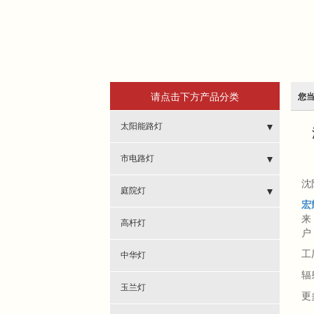
请点击下方产品分类
您
太阳能路灯
- 太阳能路灯-方杆
市电路灯
沈
- 太阳能路灯-圆杆
- 市电路灯-带造型
庭院灯
宏
来
- 市电路灯-普通
- 庭院灯-激光切割
高杆灯
户
- 庭院灯-方灯太阳能
工
中华灯
辐
- 庭院灯-方灯市电
玉兰灯
更