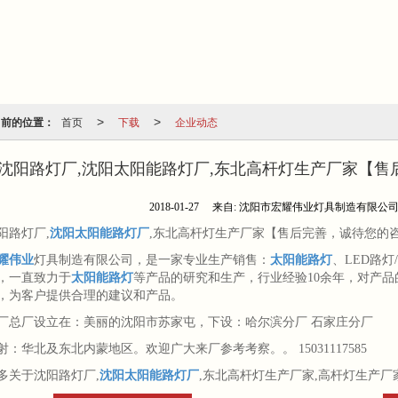
当前的位置：
首页
下载
企业动态
>
>
沈阳路灯厂,沈阳太阳能路灯厂,东北高杆灯生产厂家【
2018-01-27
来自:
沈阳市宏耀伟业灯具制造有限公
阳路灯厂,
沈阳太阳能路灯厂
,东北高杆灯生产厂家【售后完善，诚待您的
耀伟业
灯具制造有限公司，是一家专业生产销售：
太阳能路灯
、LED路
，一直致力于
太阳能路灯
等产品的研究和生产，行业经验10余年，对产
，为客户提供合理的建议和产品。
厂总厂设立在：美丽的沈阳市苏家屯，下设：哈尔滨分厂 石家庄分厂
射：华北及东北内蒙地区。欢迎广大来厂参考考察。。 15031117585
多关于沈阳路灯厂,
沈阳太阳能路灯厂
,东北高杆灯生产厂家,高杆灯生产厂