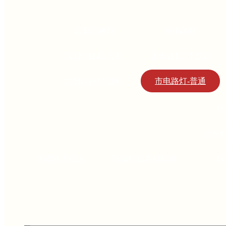
太阳能路灯
市电路灯
太阳能路灯-方杆
市电路灯-带造型
太阳能路灯-圆杆
市电路灯-普通
球
中杆
地埋水下喷泉
洗墙灯线条灯灯带
球