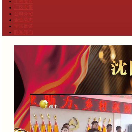
工程实景
厂区实景
公司介绍
企业动态
留言反馈
联系我们