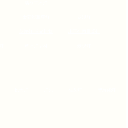
墙壁草坪灯
太阳能草坪灯
景观灯
草坪灯-激光切割
小区公园景观灯
灯
草坪灯型材
景观灯
投光灯
灯头
柱头灯
智慧路灯