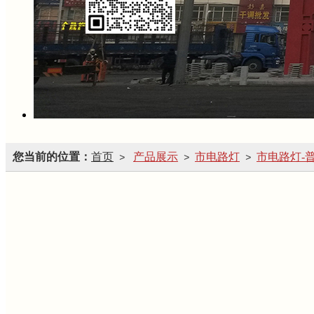
您当前的位置：
首页
产品展示
市电路灯
市电路灯-
>
>
>